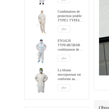
Combinaison de
protection jetable
TYPE5 TYPE6
avec cagoule
plus
EN14126
TYPE4B/5B/6B
combinaison de
protection des
coutures scellées
plus
La blouse
microporeuse est
conforme au
règlement MDR
sur les dispositifs
plus
médicaux (UE)
2017/745
Obten