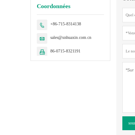
Coordonnées
+86-715-8314138

sales@xnhuaxin.com.cn

86-0715-8321191

sou