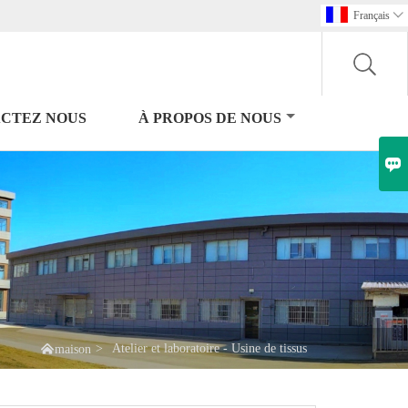
Français

CTEZ NOUS
À PROPOS DE NOUS


>
Atelier et laboratoire - Usine de tissus
maison